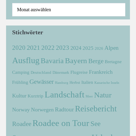
Stichwörter
2021
2022
2020
2023
Alpen
2024
2025
2026
Ausflug
Bayern
Bavaria
Berge
Bretagne
Frankreich
Camping
Flugreise
Deutschland
Dänemark
Gewässer
Frühling
Italien
Herbst
Hamburg
Kanarische Inseln
Landschaft
Natur
Kultur
Kurztrip
Meer
Reisebericht
Radtour
Norway
Norwegen
Roadee on Tour
See
Roadee