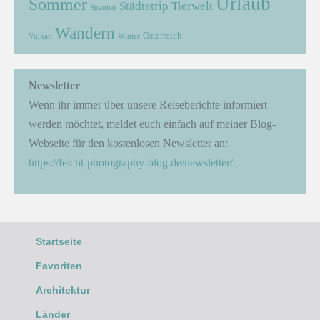
Urlaub
Sommer
Städtetrip
Tierwelt
Spanien
Wandern
Österreich
Vulkan
Winter
Newsletter
Wenn ihr immer über unsere Reiseberichte informiert
werden möchtet, meldet euch einfach auf meiner Blog-
Webseite für den kostenlosen Newsletter an:
https://feicht-photography-blog.de/newsletter/
Startseite
Favoriten
Architektur
Länder