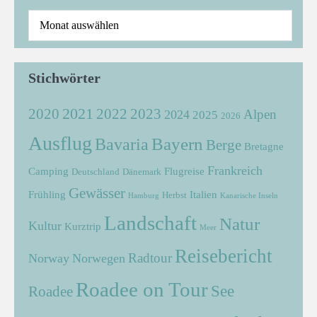
Stichwörter
2021
2022
2020
2023
Alpen
2024
2025
2026
Ausflug
Bayern
Bavaria
Berge
Bretagne
Frankreich
Camping
Flugreise
Deutschland
Dänemark
Gewässer
Frühling
Italien
Herbst
Hamburg
Kanarische Inseln
Landschaft
Natur
Kultur
Kurztrip
Meer
Reisebericht
Radtour
Norway
Norwegen
Roadee on Tour
See
Roadee