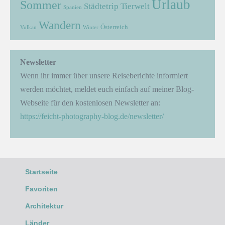
Urlaub
Sommer
Städtetrip
Tierwelt
Spanien
Wandern
Österreich
Vulkan
Winter
Newsletter
Wenn ihr immer über unsere Reiseberichte informiert
werden möchtet, meldet euch einfach auf meiner Blog-
Webseite für den kostenlosen Newsletter an:
https://feicht-photography-blog.de/newsletter/
Startseite
Favoriten
Architektur
Länder