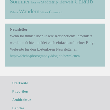
Urlaub
Sommer
Städtetrip
Tierwelt
Spanien
Wandern
Österreich
Vulkan
Winter
Newsletter
Wenn ihr immer über unsere Reiseberichte informiert
werden möchtet, meldet euch einfach auf meiner Blog-
Webseite für den kostenlosen Newsletter an:
https://feicht-photography-blog.de/newsletter/
Startseite
Favoriten
Architektur
Länder