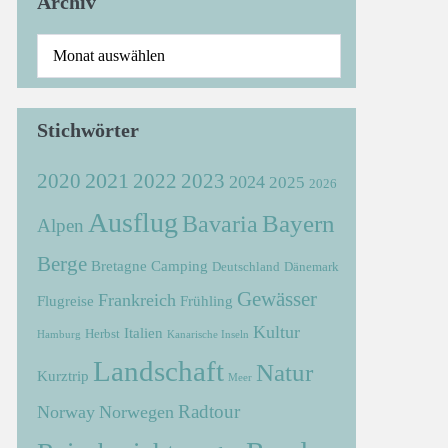
Archiv
Stichwörter
2021
2022
2020
2023
2024
2025
2026
Ausflug
Bayern
Bavaria
Alpen
Berge
Bretagne
Camping
Deutschland
Dänemark
Gewässer
Frankreich
Flugreise
Frühling
Kultur
Italien
Herbst
Hamburg
Kanarische Inseln
Landschaft
Natur
Kurztrip
Meer
Radtour
Norway
Norwegen