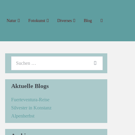
Natur
Fotokunst
Diverses
Blog
Aktuelle Blogs
Fuerteventura-Reise
Silvester in Konstanz
Alpenherbst