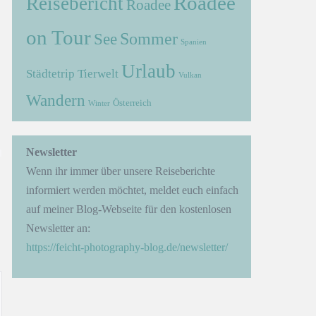
Roadee
Reisebericht
Roadee
on Tour
Sommer
See
Spanien
Urlaub
Städtetrip
Tierwelt
Vulkan
Wandern
Österreich
Winter
→
Newsletter
Wenn ihr immer über unsere Reiseberichte
informiert werden möchtet, meldet euch einfach
auf meiner Blog-Webseite für den kostenlosen
Newsletter an:
https://feicht-photography-blog.de/newsletter/