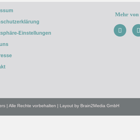
essum
Mehr von 
schutzerklärung
tsphäre-Einstellungen
 uns
resse
kt
ers | Alle Rechte vorbehalten | Layout by Brain2Media GmbH