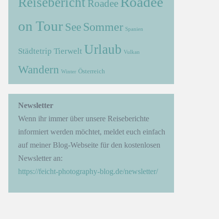
Roadee
Reisebericht
Roadee
on Tour
Sommer
See
Spanien
Urlaub
Städtetrip
Tierwelt
Vulkan
Wandern
Österreich
Winter
→
Newsletter
Wenn ihr immer über unsere Reiseberichte
informiert werden möchtet, meldet euch einfach
auf meiner Blog-Webseite für den kostenlosen
Newsletter an:
https://feicht-photography-blog.de/newsletter/