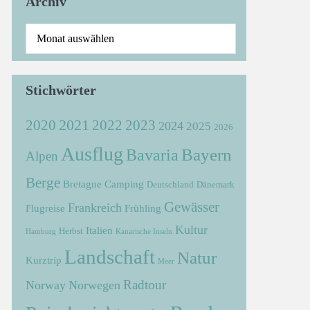
Archiv
Stichwörter
2021
2022
2020
2023
2024
2025
2026
Ausflug
Bayern
Bavaria
Alpen
Berge
Bretagne
Camping
Deutschland
Dänemark
Gewässer
Frankreich
Flugreise
Frühling
Kultur
Italien
Herbst
Hamburg
Kanarische Inseln
Landschaft
Natur
Kurztrip
Meer
Radtour
Norway
Norwegen