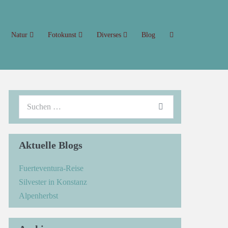
Natur
Fotokunst
Diverses
Blog
Aktuelle Blogs
Fuerteventura-Reise
Silvester in Konstanz
Alpenherbst