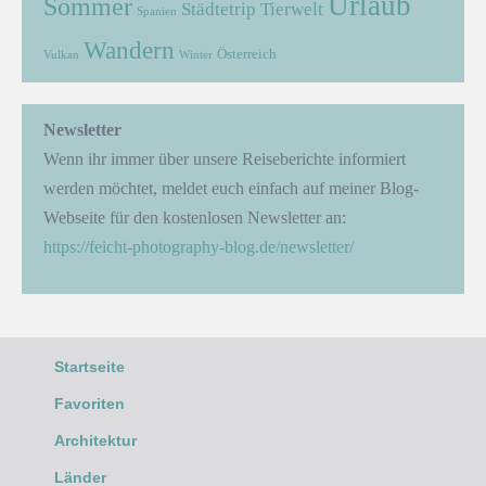
Urlaub
Sommer
Städtetrip
Tierwelt
Spanien
Wandern
Österreich
Vulkan
Winter
Newsletter
Wenn ihr immer über unsere Reiseberichte informiert
werden möchtet, meldet euch einfach auf meiner Blog-
Webseite für den kostenlosen Newsletter an:
https://feicht-photography-blog.de/newsletter/
Startseite
Favoriten
Architektur
Länder