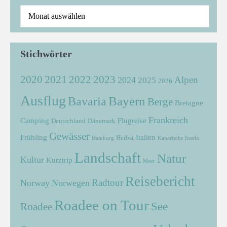
Stichwörter
2021
2022
2020
2023
Alpen
2024
2025
2026
Ausflug
Bayern
Bavaria
Berge
Bretagne
Frankreich
Camping
Flugreise
Deutschland
Dänemark
Gewässer
Frühling
Italien
Herbst
Hamburg
Kanarische Inseln
Landschaft
Natur
Kultur
Kurztrip
Meer
Reisebericht
Radtour
Norway
Norwegen
Roadee on Tour
See
Roadee