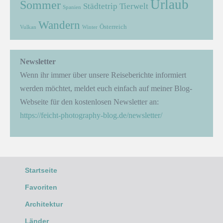
Urlaub
Sommer
Städtetrip
Tierwelt
Spanien
Wandern
Österreich
Vulkan
Winter
Newsletter
Wenn ihr immer über unsere Reiseberichte informiert
werden möchtet, meldet euch einfach auf meiner Blog-
Webseite für den kostenlosen Newsletter an:
https://feicht-photography-blog.de/newsletter/
Startseite
Favoriten
Architektur
Länder