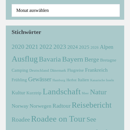
Stichwörter
2021
2022
2020
2023
Alpen
2024
2025
2026
Ausflug
Bayern
Bavaria
Berge
Bretagne
Frankreich
Camping
Flugreise
Deutschland
Dänemark
Gewässer
Frühling
Italien
Herbst
Hamburg
Kanarische Inseln
Landschaft
Natur
Kultur
Kurztrip
Meer
Reisebericht
Radtour
Norway
Norwegen
Roadee on Tour
See
Roadee