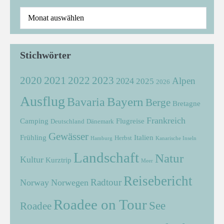
Stichwörter
2021
2022
2020
2023
Alpen
2024
2025
2026
Ausflug
Bayern
Bavaria
Berge
Bretagne
Frankreich
Camping
Flugreise
Deutschland
Dänemark
Gewässer
Frühling
Italien
Herbst
Hamburg
Kanarische Inseln
Landschaft
Natur
Kultur
Kurztrip
Meer
Reisebericht
Radtour
Norway
Norwegen
Roadee on Tour
See
Roadee