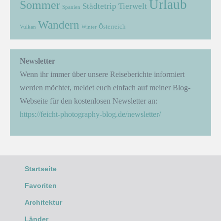
Urlaub
Sommer
Städtetrip
Tierwelt
Spanien
Wandern
Österreich
Vulkan
Winter
Newsletter
Wenn ihr immer über unsere Reiseberichte informiert
werden möchtet, meldet euch einfach auf meiner Blog-
Webseite für den kostenlosen Newsletter an:
https://feicht-photography-blog.de/newsletter/
Startseite
Favoriten
Architektur
Länder