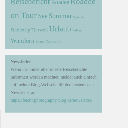
Roadee
Reisebericht
Roadee
on Tour
Sommer
See
Spanien
Urlaub
Städtetrip
Tierwelt
Vulkan
Wandern
Österreich
Winter
→
Newsletter
Wenn ihr immer über unsere Reiseberichte
informiert werden möchtet, meldet euch einfach
auf meiner Blog-Webseite für den kostenlosen
Newsletter an:
https://feicht-photography-blog.de/newsletter/