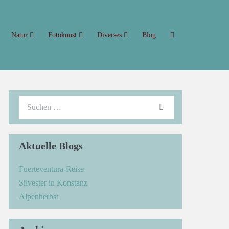
Natur
Fotokunst
Diverses
Blog
Aktuelle Blogs
Fuerteventura-Reise
Silvester in Konstanz
Alpenherbst