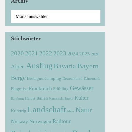
Archiv
Stichwörter
2021
2022
2020
2023
2024
2025
2026
Ausflug
Bayern
Bavaria
Alpen
Berge
Bretagne
Camping
Deutschland
Dänemark
Gewässer
Frankreich
Flugreise
Frühling
Kultur
Italien
Herbst
Hamburg
Kanarische Inseln
Landschaft
Natur
Kurztrip
Meer
Radtour
Norway
Norwegen