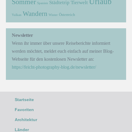
Urlaub
Sommer
Städtetrip
Tierwelt
Spanien
Wandern
Österreich
Vulkan
Winter
Newsletter
Wenn ihr immer über unsere Reiseberichte informiert
werden möchtet, meldet euch einfach auf meiner Blog-
Webseite für den kostenlosen Newsletter an:
https://feicht-photography-blog.de/newsletter/
Startseite
Favoriten
Architektur
Länder