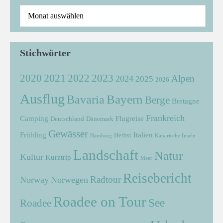
Stichwörter
2021
2022
2020
2023
Alpen
2024
2025
2026
Ausflug
Bayern
Bavaria
Berge
Bretagne
Frankreich
Camping
Flugreise
Deutschland
Dänemark
Gewässer
Frühling
Italien
Herbst
Hamburg
Kanarische Inseln
Landschaft
Natur
Kultur
Kurztrip
Meer
Reisebericht
Radtour
Norway
Norwegen
Roadee on Tour
See
Roadee