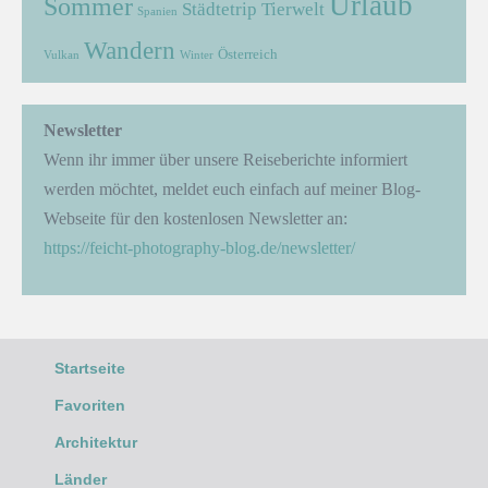
Urlaub
Sommer
Städtetrip
Tierwelt
Spanien
Wandern
Österreich
Vulkan
Winter
Newsletter
Wenn ihr immer über unsere Reiseberichte informiert
werden möchtet, meldet euch einfach auf meiner Blog-
Webseite für den kostenlosen Newsletter an:
https://feicht-photography-blog.de/newsletter/
Startseite
Favoriten
Architektur
Länder