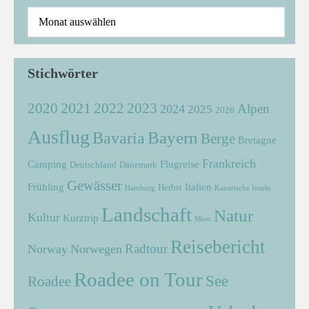
Stichwörter
2021
2022
2020
2023
Alpen
2024
2025
2026
Ausflug
Bayern
Bavaria
Berge
Bretagne
Frankreich
Camping
Flugreise
Deutschland
Dänemark
Gewässer
Frühling
Italien
Herbst
Hamburg
Kanarische Inseln
Landschaft
Natur
Kultur
Kurztrip
Meer
Reisebericht
Radtour
Norway
Norwegen
Roadee on Tour
See
Roadee