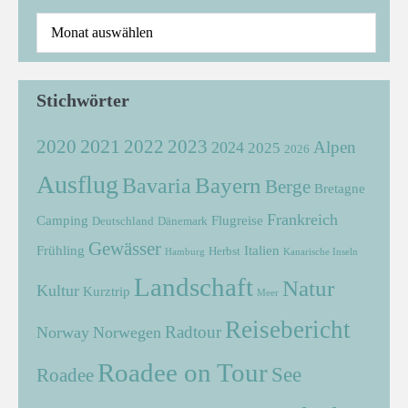
Stichwörter
2021
2022
2020
2023
Alpen
2024
2025
2026
Ausflug
Bayern
Bavaria
Berge
Bretagne
Frankreich
Camping
Flugreise
Deutschland
Dänemark
Gewässer
Frühling
Italien
Herbst
Hamburg
Kanarische Inseln
Landschaft
Natur
Kultur
Kurztrip
Meer
Reisebericht
Radtour
Norway
Norwegen
Roadee on Tour
See
Roadee