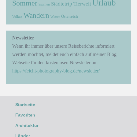
Urlaub
Sommer
Städtetrip
Tierwelt
Spanien
Wandern
Österreich
Vulkan
Winter
Newsletter
Wenn ihr immer über unsere Reiseberichte informiert
werden möchtet, meldet euch einfach auf meiner Blog-
Webseite für den kostenlosen Newsletter an:
https://feicht-photography-blog.de/newsletter/
Startseite
Favoriten
Architektur
Länder