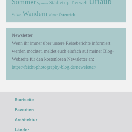
Urlaub
Sommer
Städtetrip
Tierwelt
Spanien
Wandern
Österreich
Vulkan
Winter
Newsletter
Wenn ihr immer über unsere Reiseberichte informiert
werden möchtet, meldet euch einfach auf meiner Blog-
Webseite für den kostenlosen Newsletter an:
https://feicht-photography-blog.de/newsletter/
Startseite
Favoriten
Architektur
Länder