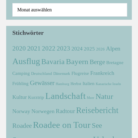
Stichwörter
2021
2022
2020
2023
Alpen
2024
2025
2026
Ausflug
Bayern
Bavaria
Berge
Bretagne
Frankreich
Camping
Flugreise
Deutschland
Dänemark
Gewässer
Frühling
Italien
Herbst
Hamburg
Kanarische Inseln
Landschaft
Natur
Kultur
Kurztrip
Meer
Reisebericht
Radtour
Norway
Norwegen
Roadee on Tour
See
Roadee