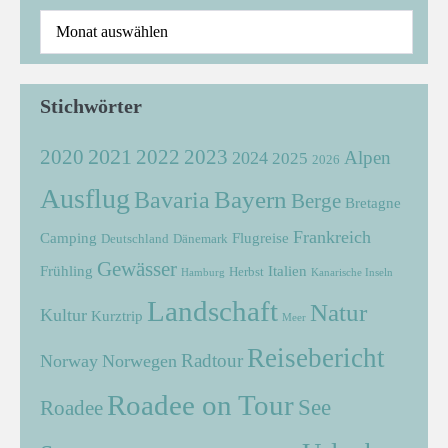
Stichwörter
2021
2022
2020
2023
Alpen
2024
2025
2026
Ausflug
Bayern
Bavaria
Berge
Bretagne
Frankreich
Camping
Flugreise
Deutschland
Dänemark
Gewässer
Frühling
Italien
Herbst
Hamburg
Kanarische Inseln
Landschaft
Natur
Kultur
Kurztrip
Meer
Reisebericht
Radtour
Norway
Norwegen
Roadee on Tour
See
Roadee