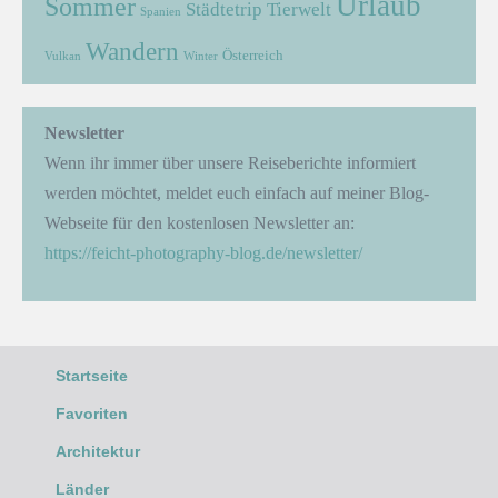
Urlaub
Sommer
Städtetrip
Tierwelt
Spanien
Wandern
Österreich
Vulkan
Winter
Newsletter
Wenn ihr immer über unsere Reiseberichte informiert
werden möchtet, meldet euch einfach auf meiner Blog-
Webseite für den kostenlosen Newsletter an:
https://feicht-photography-blog.de/newsletter/
Startseite
Favoriten
Architektur
Länder