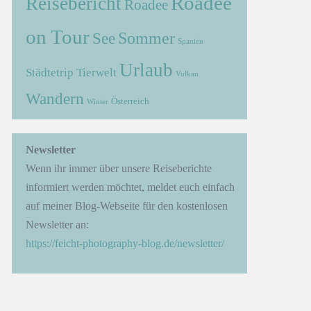
Roadee
Reisebericht
Roadee
on Tour
Sommer
See
Spanien
Urlaub
Städtetrip
Tierwelt
Vulkan
Wandern
Österreich
Winter
→
Newsletter
Wenn ihr immer über unsere Reiseberichte
informiert werden möchtet, meldet euch einfach
auf meiner Blog-Webseite für den kostenlosen
Newsletter an:
https://feicht-photography-blog.de/newsletter/