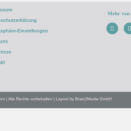
essum
Mehr von 
schutzerklärung
tsphäre-Einstellungen
 uns
resse
kt
ers | Alle Rechte vorbehalten | Layout by Brain2Media GmbH