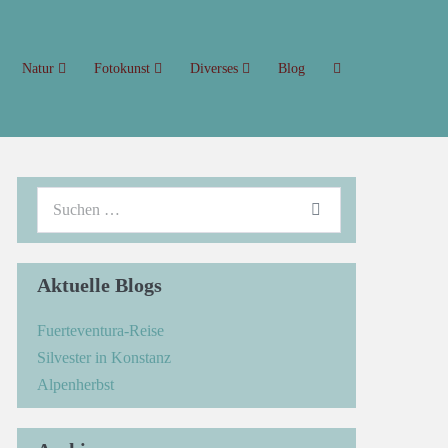
Natur
Fotokunst
Diverses
Blog
Aktuelle Blogs
Fuerteventura-Reise
Silvester in Konstanz
Alpenherbst