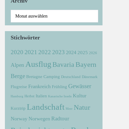
Archiv
Stichwörter
2021
2022
2020
2023
2024
2025
2026
Ausflug
Bayern
Bavaria
Alpen
Berge
Bretagne
Camping
Deutschland
Dänemark
Gewässer
Frankreich
Flugreise
Frühling
Kultur
Italien
Herbst
Hamburg
Kanarische Inseln
Landschaft
Natur
Kurztrip
Meer
Radtour
Norway
Norwegen