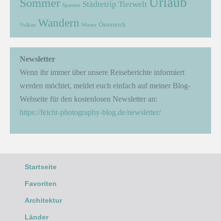
Urlaub
Sommer
Städtetrip
Tierwelt
Spanien
Wandern
Österreich
Vulkan
Winter
Newsletter
Wenn ihr immer über unsere Reiseberichte informiert
werden möchtet, meldet euch einfach auf meiner Blog-
Webseite für den kostenlosen Newsletter an:
https://feicht-photography-blog.de/newsletter/
Startseite
Favoriten
Architektur
Länder