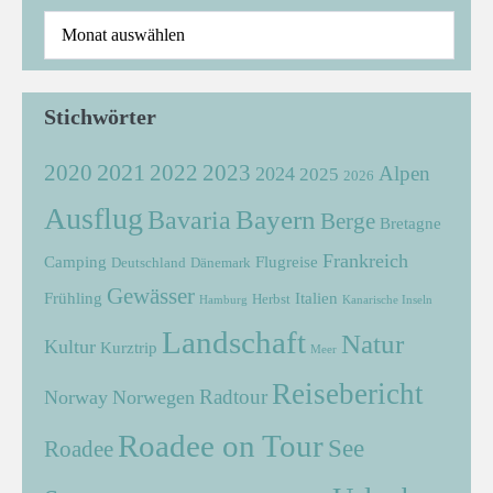
Stichwörter
2021
2022
2020
2023
Alpen
2024
2025
2026
Ausflug
Bayern
Bavaria
Berge
Bretagne
Frankreich
Camping
Flugreise
Deutschland
Dänemark
Gewässer
Frühling
Italien
Herbst
Hamburg
Kanarische Inseln
Landschaft
Natur
Kultur
Kurztrip
Meer
Reisebericht
Radtour
Norway
Norwegen
Roadee on Tour
See
Roadee