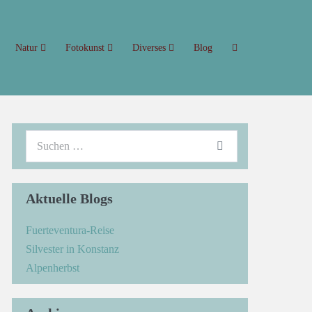
Natur
Fotokunst
Diverses
Blog
Aktuelle Blogs
Fuerteventura-Reise
Silvester in Konstanz
Alpenherbst