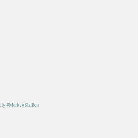
aly
#Markt
#Sizilien