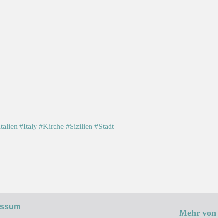
Italien
#Italy
#Kirche
#Sizilien
#Stadt
essum
Mehr von 