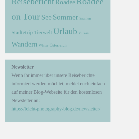
Roadee
Reisebericht
Roadee
on Tour
Sommer
See
Spanien
Urlaub
Städtetrip
Tierwelt
Vulkan
Wandern
Österreich
Winter
Newsletter
Wenn ihr immer über unsere Reiseberichte
informiert werden möchtet, meldet euch einfach
auf meiner Blog-Webseite für den kostenlosen
Newsletter an:
https://feicht-photography-blog.de/newsletter/