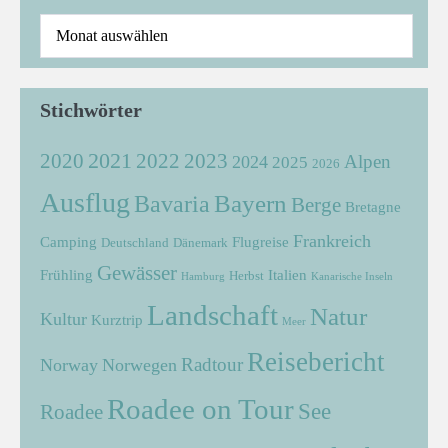
Stichwörter
2021
2022
2020
2023
Alpen
2024
2025
2026
Ausflug
Bayern
Bavaria
Berge
Bretagne
Frankreich
Camping
Flugreise
Deutschland
Dänemark
Gewässer
Frühling
Italien
Herbst
Hamburg
Kanarische Inseln
Landschaft
Natur
Kultur
Kurztrip
Meer
Reisebericht
Radtour
Norway
Norwegen
Roadee on Tour
See
Roadee