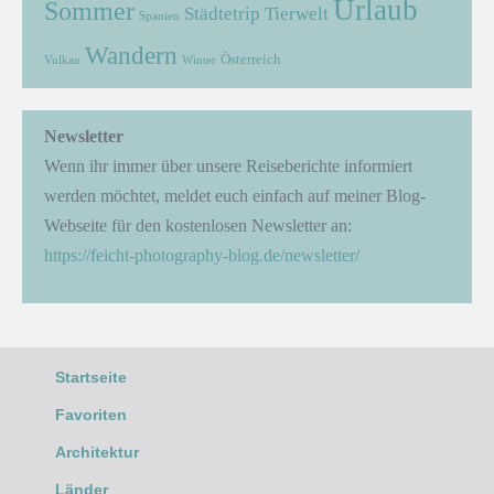
Urlaub
Sommer
Städtetrip
Tierwelt
Spanien
Wandern
Österreich
Vulkan
Winter
Newsletter
Wenn ihr immer über unsere Reiseberichte informiert
werden möchtet, meldet euch einfach auf meiner Blog-
Webseite für den kostenlosen Newsletter an:
https://feicht-photography-blog.de/newsletter/
Startseite
Favoriten
Architektur
Länder