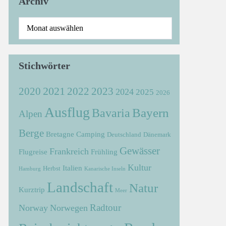
Archiv
Stichwörter
2021
2022
2020
2023
2024
2025
2026
Ausflug
Bayern
Bavaria
Alpen
Berge
Bretagne
Camping
Deutschland
Dänemark
Gewässer
Frankreich
Flugreise
Frühling
Kultur
Italien
Herbst
Hamburg
Kanarische Inseln
Landschaft
Natur
Kurztrip
Meer
Radtour
Norway
Norwegen