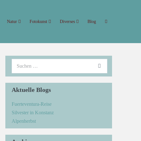
Natur
Fotokunst
Diverses
Blog
Aktuelle Blogs
Fuerteventura-Reise
Silvester in Konstanz
Alpenherbst