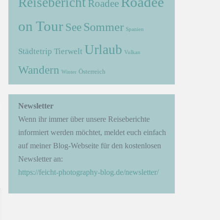
Roadee
Reisebericht
Roadee
on Tour
Sommer
See
Spanien
Urlaub
Städtetrip
Tierwelt
Vulkan
Wandern
Österreich
Winter
→
Newsletter
Wenn ihr immer über unsere Reiseberichte
informiert werden möchtet, meldet euch einfach
auf meiner Blog-Webseite für den kostenlosen
Newsletter an:
https://feicht-photography-blog.de/newsletter/