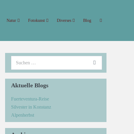
Natur
Fotokunst
Diverses
Blog
Aktuelle Blogs
Fuerteventura-Reise
Silvester in Konstanz
Alpenherbst