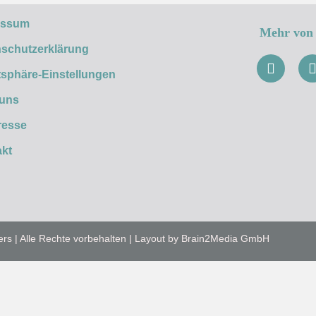
essum
Mehr von 
schutzerklärung
tsphäre-Einstellungen
 uns
resse
kt
ers | Alle Rechte vorbehalten | Layout by Brain2Media GmbH