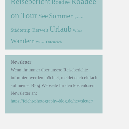
Roadee
Reisebericht
Roadee
on Tour
Sommer
See
Spanien
Urlaub
Städtetrip
Tierwelt
Vulkan
Wandern
Österreich
Winter
→
Newsletter
Wenn ihr immer über unsere Reiseberichte
informiert werden möchtet, meldet euch einfach
auf meiner Blog-Webseite für den kostenlosen
Newsletter an:
https://feicht-photography-blog.de/newsletter/