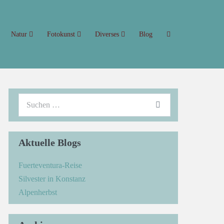
Natur
Fotokunst
Diverses
Blog
Aktuelle Blogs
Fuerteventura-Reise
Silvester in Konstanz
Alpenherbst