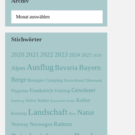
Archiv
Stichwörter
2021
2022
2020
2023
2024
2025
2026
Ausflug
Bayern
Bavaria
Alpen
Berge
Bretagne
Camping
Deutschland
Dänemark
Gewässer
Frankreich
Flugreise
Frühling
Kultur
Italien
Herbst
Hamburg
Kanarische Inseln
Landschaft
Natur
Kurztrip
Meer
Radtour
Norway
Norwegen