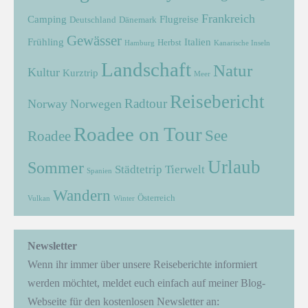
Frankreich
Camping
Flugreise
Deutschland
Dänemark
Gewässer
Frühling
Italien
Herbst
Hamburg
Kanarische Inseln
Landschaft
Natur
Kultur
Kurztrip
Meer
Reisebericht
Radtour
Norway
Norwegen
Roadee on Tour
See
Roadee
Urlaub
Sommer
Städtetrip
Tierwelt
Spanien
Wandern
Österreich
Vulkan
Winter
Newsletter
Wenn ihr immer über unsere Reiseberichte informiert
werden möchtet, meldet euch einfach auf meiner Blog-
Webseite für den kostenlosen Newsletter an: