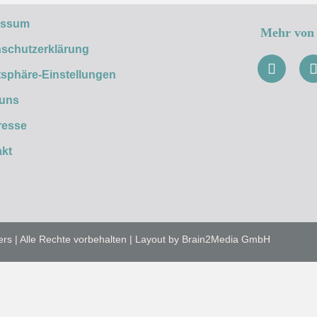
essum
Mehr von 
schutzerklärung
tsphäre-Einstellungen
 uns
resse
kt
ers | Alle Rechte vorbehalten | Layout by Brain2Media GmbH