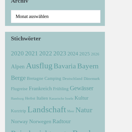
Archiv
Stichwörter
2021
2022
2020
2023
2024
2025
2026
Ausflug
Bayern
Bavaria
Alpen
Berge
Bretagne
Camping
Deutschland
Dänemark
Gewässer
Frankreich
Flugreise
Frühling
Kultur
Italien
Herbst
Hamburg
Kanarische Inseln
Landschaft
Natur
Kurztrip
Meer
Radtour
Norway
Norwegen