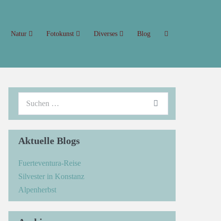
Natur
Fotokunst
Diverses
Blog
Aktuelle Blogs
Fuerteventura-Reise
Silvester in Konstanz
Alpenherbst