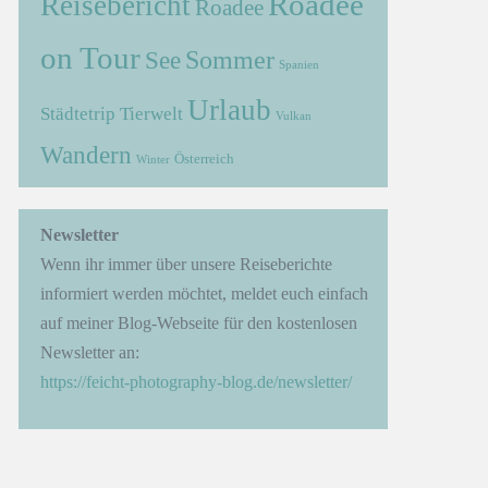
Roadee
Reisebericht
Roadee
on Tour
Sommer
See
Spanien
Urlaub
Städtetrip
Tierwelt
Vulkan
Wandern
Österreich
Winter
→
Newsletter
Wenn ihr immer über unsere Reiseberichte
informiert werden möchtet, meldet euch einfach
auf meiner Blog-Webseite für den kostenlosen
Newsletter an:
https://feicht-photography-blog.de/newsletter/