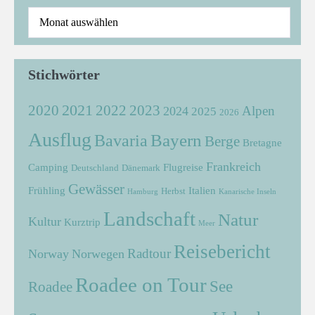
Stichwörter
2021
2022
2020
2023
Alpen
2024
2025
2026
Ausflug
Bayern
Bavaria
Berge
Bretagne
Frankreich
Camping
Flugreise
Deutschland
Dänemark
Gewässer
Frühling
Italien
Herbst
Hamburg
Kanarische Inseln
Landschaft
Natur
Kultur
Kurztrip
Meer
Reisebericht
Radtour
Norway
Norwegen
Roadee on Tour
See
Roadee