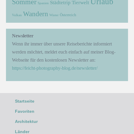
Urlaub
Sommer
Städtetrip
Tierwelt
Spanien
Wandern
Österreich
Vulkan
Winter
Newsletter
Wenn ihr immer über unsere Reiseberichte informiert
werden möchtet, meldet euch einfach auf meiner Blog-
Webseite für den kostenlosen Newsletter an:
https://feicht-photography-blog.de/newsletter/
Startseite
Favoriten
Architektur
Länder