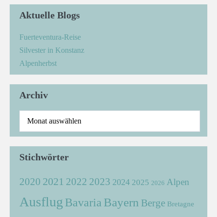
Aktuelle Blogs
Fuerteventura-Reise
Silvester in Konstanz
Alpenherbst
Archiv
Stichwörter
2021
2022
2020
2023
Alpen
2024
2025
2026
Ausflug
Bayern
Bavaria
Berge
Bretagne