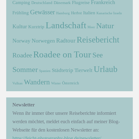
Frankreich
Camping
Flugreise
Deutschland
Dänemark
Gewässer
Frühling
Italien
Herbst
Hamburg
Kanarische Inseln
Landschaft
Natur
Kultur
Kurztrip
Meer
Reisebericht
Radtour
Norway
Norwegen
Roadee on Tour
See
Roadee
Urlaub
Sommer
Städtetrip
Tierwelt
Spanien
Wandern
Österreich
Vulkan
Winter
Newsletter
Wenn ihr immer über unsere Reiseberichte informiert
werden möchtet, meldet euch einfach auf meiner Blog-
Webseite für den kostenlosen Newsletter an:
https://feicht-photography-blog.de/newsletter/