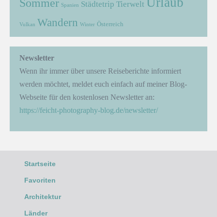
Urlaub
Sommer
Städtetrip
Tierwelt
Spanien
Wandern
Österreich
Vulkan
Winter
Newsletter
Wenn ihr immer über unsere Reiseberichte informiert
werden möchtet, meldet euch einfach auf meiner Blog-
Webseite für den kostenlosen Newsletter an:
https://feicht-photography-blog.de/newsletter/
Startseite
Favoriten
Architektur
Länder