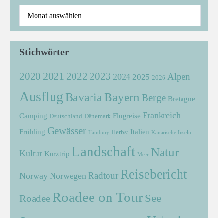
Stichwörter
2021
2022
2020
2023
Alpen
2024
2025
2026
Ausflug
Bayern
Bavaria
Berge
Bretagne
Frankreich
Camping
Flugreise
Deutschland
Dänemark
Gewässer
Frühling
Italien
Herbst
Hamburg
Kanarische Inseln
Landschaft
Natur
Kultur
Kurztrip
Meer
Reisebericht
Radtour
Norway
Norwegen
Roadee on Tour
See
Roadee