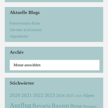
Aktuelle Blogs
Fuerteventura-Reise
Silvester in Konstanz
Alpenherbst
Archiv
Stichwörter
2021
2022
2020
2023
Alpen
2024
2025
2026
Ausflug
Bayern
Bavaria
Berge
Bretagne