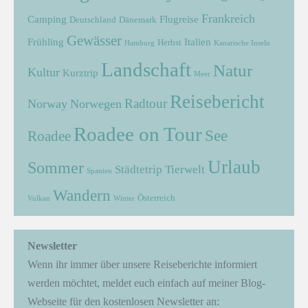
Frankreich
Camping
Flugreise
Deutschland
Dänemark
Gewässer
Frühling
Italien
Herbst
Hamburg
Kanarische Inseln
Landschaft
Natur
Kultur
Kurztrip
Meer
Reisebericht
Radtour
Norway
Norwegen
Roadee on Tour
See
Roadee
Urlaub
Sommer
Städtetrip
Tierwelt
Spanien
Wandern
Österreich
Vulkan
Winter
Newsletter
Wenn ihr immer über unsere Reiseberichte informiert
werden möchtet, meldet euch einfach auf meiner Blog-
Webseite für den kostenlosen Newsletter an: