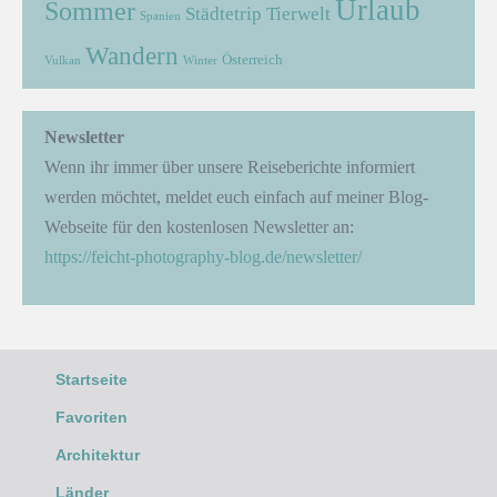
Urlaub
Sommer
Städtetrip
Tierwelt
Spanien
Wandern
Österreich
Vulkan
Winter
Newsletter
Wenn ihr immer über unsere Reiseberichte informiert
werden möchtet, meldet euch einfach auf meiner Blog-
Webseite für den kostenlosen Newsletter an:
https://feicht-photography-blog.de/newsletter/
Startseite
Favoriten
Architektur
Länder