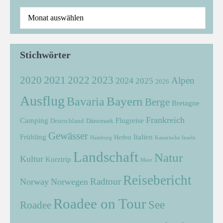
Stichwörter
2021
2022
2020
2023
Alpen
2024
2025
2026
Ausflug
Bayern
Bavaria
Berge
Bretagne
Frankreich
Camping
Flugreise
Deutschland
Dänemark
Gewässer
Frühling
Italien
Herbst
Hamburg
Kanarische Inseln
Landschaft
Natur
Kultur
Kurztrip
Meer
Reisebericht
Radtour
Norway
Norwegen
Roadee on Tour
See
Roadee