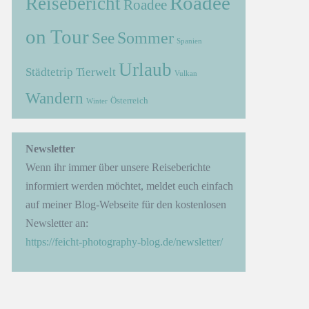
Roadee
Reisebericht
Roadee
on Tour
Sommer
See
Spanien
Urlaub
Städtetrip
Tierwelt
Vulkan
Wandern
Österreich
Winter
→
Newsletter
Wenn ihr immer über unsere Reiseberichte
informiert werden möchtet, meldet euch einfach
auf meiner Blog-Webseite für den kostenlosen
Newsletter an:
https://feicht-photography-blog.de/newsletter/