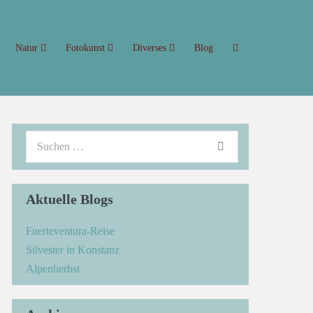
Natur
Fotokunst
Diverses
Blog
Aktuelle Blogs
Fuerteventura-Reise
Silvester in Konstanz
Alpenherbst