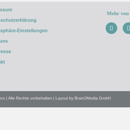
essum
Mehr von 
schutzerklärung
tsphäre-Einstellungen
 uns
resse
kt
ers | Alle Rechte vorbehalten | Layout by Brain2Media GmbH