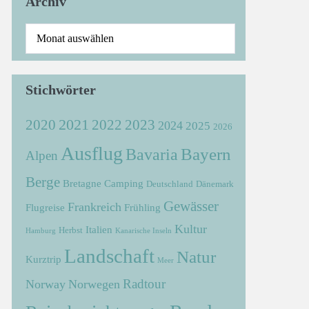
Archiv
Stichwörter
2021
2022
2020
2023
2024
2025
2026
Ausflug
Bayern
Bavaria
Alpen
Berge
Bretagne
Camping
Deutschland
Dänemark
Gewässer
Frankreich
Flugreise
Frühling
Kultur
Italien
Herbst
Hamburg
Kanarische Inseln
Landschaft
Natur
Kurztrip
Meer
Radtour
Norway
Norwegen