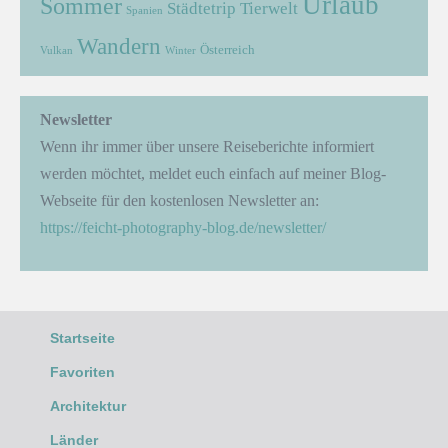
Urlaub
Sommer
Städtetrip
Tierwelt
Spanien
Wandern
Österreich
Vulkan
Winter
Newsletter
Wenn ihr immer über unsere Reiseberichte informiert
werden möchtet, meldet euch einfach auf meiner Blog-
Webseite für den kostenlosen Newsletter an:
https://feicht-photography-blog.de/newsletter/
Startseite
Favoriten
Architektur
Länder