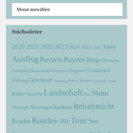
Stichwörter
2021
2022
2020
2023
Alpen
2024
2025
2026
Ausflug
Bayern
Bavaria
Berge
Bretagne
Frankreich
Camping
Flugreise
Deutschland
Dänemark
Gewässer
Frühling
Italien
Herbst
Hamburg
Kanarische Inseln
Landschaft
Natur
Kultur
Kurztrip
Meer
Reisebericht
Radtour
Norway
Norwegen
Roadee on Tour
See
Roadee