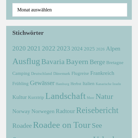
Stichwörter
2021
2022
2020
2023
Alpen
2024
2025
2026
Ausflug
Bayern
Bavaria
Berge
Bretagne
Frankreich
Camping
Flugreise
Deutschland
Dänemark
Gewässer
Frühling
Italien
Herbst
Hamburg
Kanarische Inseln
Landschaft
Natur
Kultur
Kurztrip
Meer
Reisebericht
Radtour
Norway
Norwegen
Roadee on Tour
See
Roadee