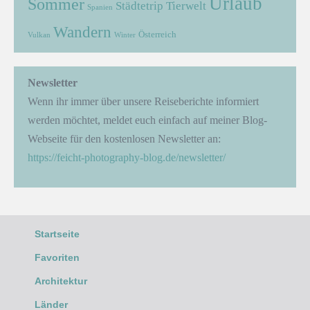
Urlaub
Sommer
Städtetrip
Tierwelt
Spanien
Wandern
Österreich
Vulkan
Winter
Newsletter
Wenn ihr immer über unsere Reiseberichte informiert
werden möchtet, meldet euch einfach auf meiner Blog-
Webseite für den kostenlosen Newsletter an:
https://feicht-photography-blog.de/newsletter/
Startseite
Favoriten
Architektur
Länder