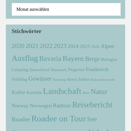
Stichwörter
2021
2022
2020
2023
Alpen
2024
2025
2026
Ausflug
Bayern
Bavaria
Berge
Bretagne
Frankreich
Camping
Flugreise
Deutschland
Dänemark
Gewässer
Frühling
Italien
Herbst
Hamburg
Kanarische Inseln
Landschaft
Natur
Kultur
Kurztrip
Meer
Reisebericht
Radtour
Norway
Norwegen
Roadee on Tour
See
Roadee