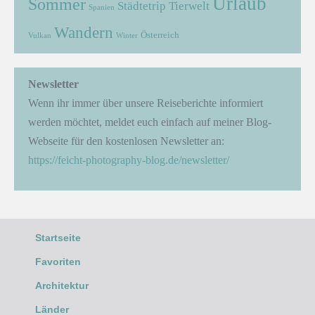
Urlaub
Sommer
Städtetrip
Tierwelt
Spanien
Wandern
Österreich
Vulkan
Winter
Newsletter
Wenn ihr immer über unsere Reiseberichte informiert
werden möchtet, meldet euch einfach auf meiner Blog-
Webseite für den kostenlosen Newsletter an:
https://feicht-photography-blog.de/newsletter/
Startseite
Favoriten
Architektur
Länder