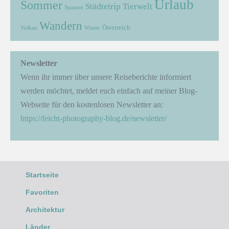
Urlaub
Sommer
Städtetrip
Tierwelt
Spanien
Wandern
Österreich
Vulkan
Winter
Newsletter
Wenn ihr immer über unsere Reiseberichte informiert
werden möchtet, meldet euch einfach auf meiner Blog-
Webseite für den kostenlosen Newsletter an:
https://feicht-photography-blog.de/newsletter/
Startseite
Favoriten
Architektur
Länder