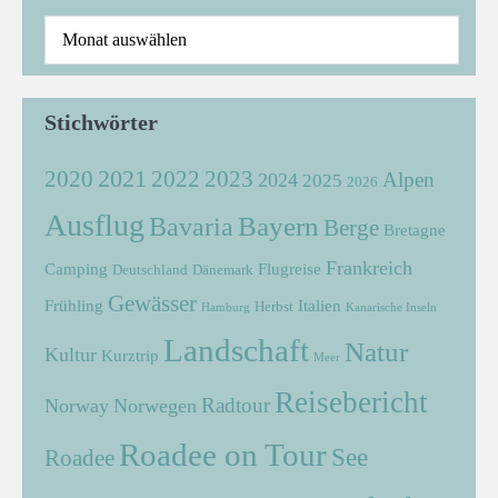
Stichwörter
2021
2022
2020
2023
Alpen
2024
2025
2026
Ausflug
Bayern
Bavaria
Berge
Bretagne
Frankreich
Camping
Flugreise
Deutschland
Dänemark
Gewässer
Frühling
Italien
Herbst
Hamburg
Kanarische Inseln
Landschaft
Natur
Kultur
Kurztrip
Meer
Reisebericht
Radtour
Norway
Norwegen
Roadee on Tour
See
Roadee