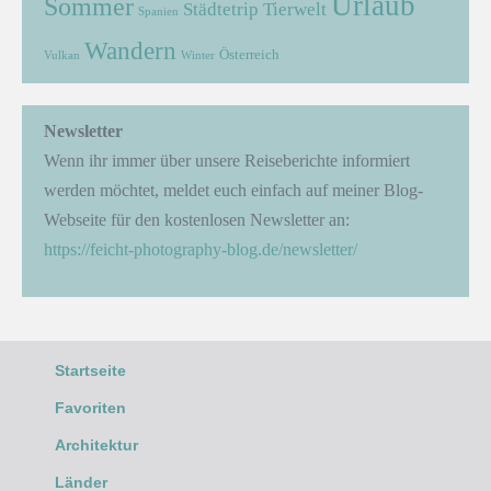
Urlaub
Sommer
Städtetrip
Tierwelt
Spanien
Wandern
Österreich
Vulkan
Winter
Newsletter
Wenn ihr immer über unsere Reiseberichte informiert
werden möchtet, meldet euch einfach auf meiner Blog-
Webseite für den kostenlosen Newsletter an:
https://feicht-photography-blog.de/newsletter/
Startseite
Favoriten
Architektur
Länder