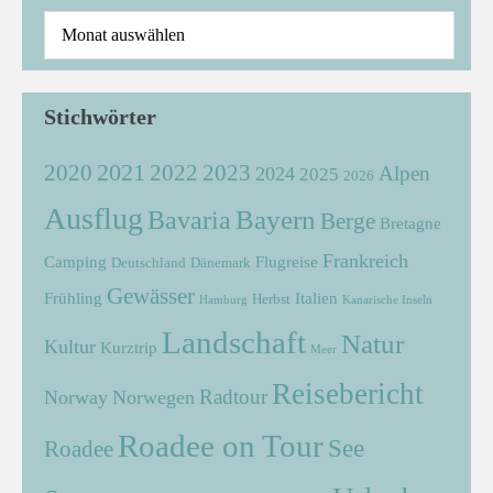
Stichwörter
2021
2022
2020
2023
Alpen
2024
2025
2026
Ausflug
Bayern
Bavaria
Berge
Bretagne
Frankreich
Camping
Flugreise
Deutschland
Dänemark
Gewässer
Frühling
Italien
Herbst
Hamburg
Kanarische Inseln
Landschaft
Natur
Kultur
Kurztrip
Meer
Reisebericht
Radtour
Norway
Norwegen
Roadee on Tour
See
Roadee