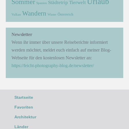
Urlaub
Sommer
Städtetrip
Tierwelt
Spanien
Wandern
Österreich
Vulkan
Winter
Newsletter
Wenn ihr immer über unsere Reiseberichte informiert
werden möchtet, meldet euch einfach auf meiner Blog-
Webseite für den kostenlosen Newsletter an:
https://feicht-photography-blog.de/newsletter/
Startseite
Favoriten
Architektur
Länder