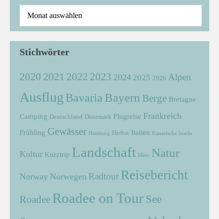
Stichwörter
2021
2022
2020
2023
Alpen
2024
2025
2026
Ausflug
Bayern
Bavaria
Berge
Bretagne
Frankreich
Camping
Flugreise
Deutschland
Dänemark
Gewässer
Frühling
Italien
Herbst
Hamburg
Kanarische Inseln
Landschaft
Natur
Kultur
Kurztrip
Meer
Reisebericht
Radtour
Norway
Norwegen
Roadee on Tour
See
Roadee