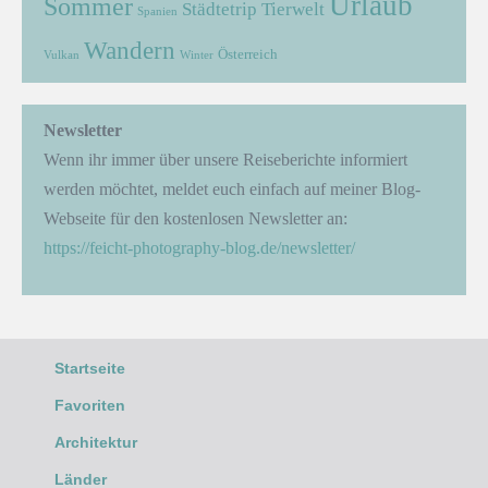
Urlaub
Sommer
Städtetrip
Tierwelt
Spanien
Wandern
Österreich
Vulkan
Winter
Newsletter
Wenn ihr immer über unsere Reiseberichte informiert
werden möchtet, meldet euch einfach auf meiner Blog-
Webseite für den kostenlosen Newsletter an:
https://feicht-photography-blog.de/newsletter/
Startseite
Favoriten
Architektur
Länder