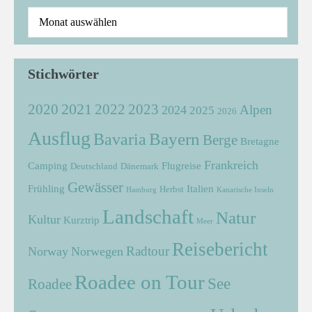
Stichwörter
2021
2022
2020
2023
Alpen
2024
2025
2026
Ausflug
Bayern
Bavaria
Berge
Bretagne
Frankreich
Camping
Flugreise
Deutschland
Dänemark
Gewässer
Frühling
Italien
Herbst
Hamburg
Kanarische Inseln
Landschaft
Natur
Kultur
Kurztrip
Meer
Reisebericht
Radtour
Norway
Norwegen
Roadee on Tour
See
Roadee