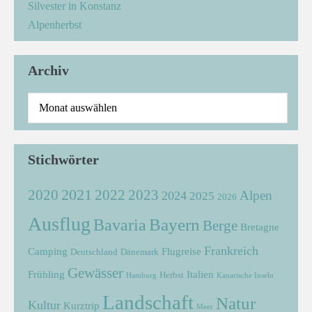
Silvester in Konstanz
Alpenherbst
Archiv
Stichwörter
2021
2022
2020
2023
Alpen
2024
2025
2026
Ausflug
Bayern
Bavaria
Berge
Bretagne
Frankreich
Camping
Flugreise
Deutschland
Dänemark
Gewässer
Frühling
Italien
Herbst
Hamburg
Kanarische Inseln
Landschaft
Natur
Kultur
Kurztrip
Meer