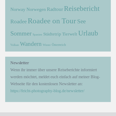
Reisebericht
Radtour
Norway
Norwegen
Roadee on Tour
See
Roadee
Urlaub
Sommer
Städtetrip
Tierwelt
Spanien
Wandern
Österreich
Vulkan
Winter
Newsletter
Wenn ihr immer über unsere Reiseberichte informiert
werden möchtet, meldet euch einfach auf meiner Blog-
Webseite für den kostenlosen Newsletter an:
https://feicht-photography-blog.de/newsletter/