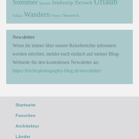
Urlaub
Sommer
Städtetrip
Tierwelt
Spanien
Wandern
Österreich
Vulkan
Winter
Newsletter
Wenn ihr immer über unsere Reiseberichte informiert
werden möchtet, meldet euch einfach auf meiner Blog-
Webseite für den kostenlosen Newsletter an:
https://feicht-photography-blog.de/newsletter/
Startseite
Favoriten
Architektur
Länder