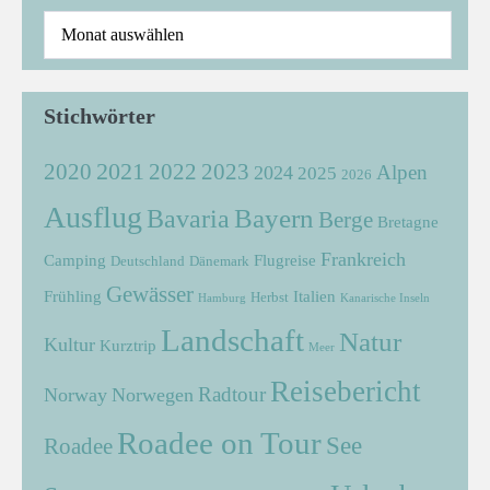
Stichwörter
2021
2022
2020
2023
Alpen
2024
2025
2026
Ausflug
Bayern
Bavaria
Berge
Bretagne
Frankreich
Camping
Flugreise
Deutschland
Dänemark
Gewässer
Frühling
Italien
Herbst
Hamburg
Kanarische Inseln
Landschaft
Natur
Kultur
Kurztrip
Meer
Reisebericht
Radtour
Norway
Norwegen
Roadee on Tour
See
Roadee