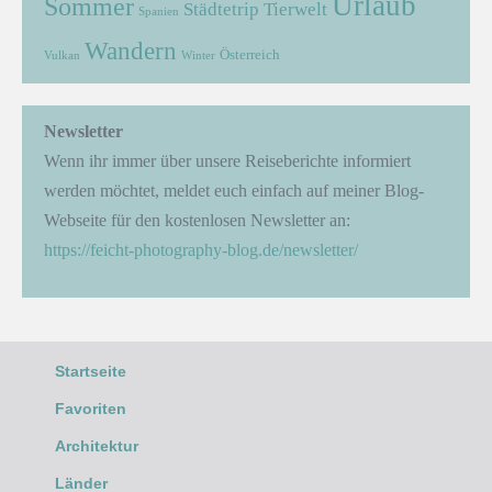
Urlaub
Sommer
Städtetrip
Tierwelt
Spanien
Wandern
Österreich
Vulkan
Winter
Newsletter
Wenn ihr immer über unsere Reiseberichte informiert
werden möchtet, meldet euch einfach auf meiner Blog-
Webseite für den kostenlosen Newsletter an:
https://feicht-photography-blog.de/newsletter/
Startseite
Favoriten
Architektur
Länder