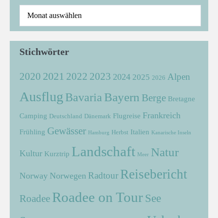
Stichwörter
2021
2022
2020
2023
Alpen
2024
2025
2026
Ausflug
Bayern
Bavaria
Berge
Bretagne
Frankreich
Camping
Flugreise
Deutschland
Dänemark
Gewässer
Frühling
Italien
Herbst
Hamburg
Kanarische Inseln
Landschaft
Natur
Kultur
Kurztrip
Meer
Reisebericht
Radtour
Norway
Norwegen
Roadee on Tour
See
Roadee