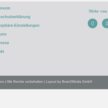
essum
Mehr von 
schutzerklärung
tsphäre-Einstellungen
 uns
resse
kt
ers | Alle Rechte vorbehalten | Layout by Brain2Media GmbH