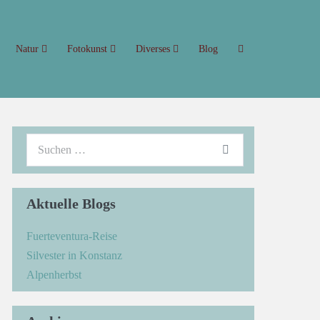
Natur
Fotokunst
Diverses
Blog
Aktuelle Blogs
Fuerteventura-Reise
Silvester in Konstanz
Alpenherbst