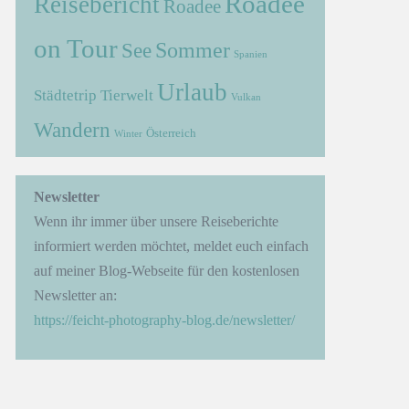
Roadee
Reisebericht
Roadee
on Tour
Sommer
See
Spanien
Urlaub
Städtetrip
Tierwelt
Vulkan
Wandern
Österreich
Winter
→
Newsletter
Wenn ihr immer über unsere Reiseberichte
informiert werden möchtet, meldet euch einfach
auf meiner Blog-Webseite für den kostenlosen
Newsletter an:
https://feicht-photography-blog.de/newsletter/