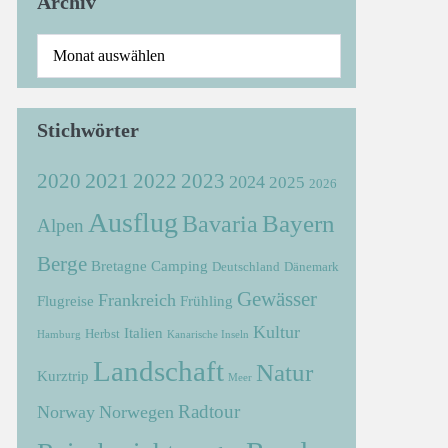
Archiv
Stichwörter
2021
2022
2020
2023
2024
2025
2026
Ausflug
Bayern
Bavaria
Alpen
Berge
Bretagne
Camping
Deutschland
Dänemark
Gewässer
Frankreich
Flugreise
Frühling
Kultur
Italien
Herbst
Hamburg
Kanarische Inseln
Landschaft
Natur
Kurztrip
Meer
Radtour
Norway
Norwegen