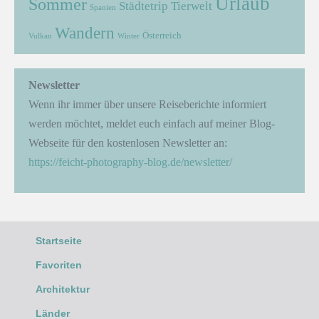
Urlaub
Sommer
Städtetrip
Tierwelt
Spanien
Wandern
Österreich
Vulkan
Winter
Newsletter
Wenn ihr immer über unsere Reiseberichte informiert
werden möchtet, meldet euch einfach auf meiner Blog-
Webseite für den kostenlosen Newsletter an:
https://feicht-photography-blog.de/newsletter/
Startseite
Favoriten
Architektur
Länder