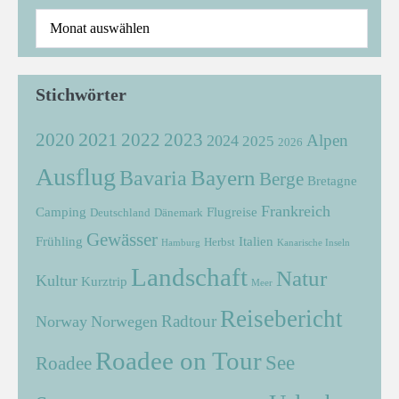
Stichwörter
2021
2022
2020
2023
Alpen
2024
2025
2026
Ausflug
Bayern
Bavaria
Berge
Bretagne
Frankreich
Camping
Flugreise
Deutschland
Dänemark
Gewässer
Frühling
Italien
Herbst
Hamburg
Kanarische Inseln
Landschaft
Natur
Kultur
Kurztrip
Meer
Reisebericht
Radtour
Norway
Norwegen
Roadee on Tour
See
Roadee