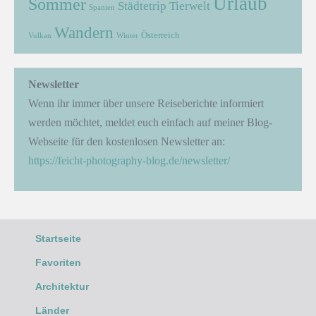
Urlaub
Sommer
Städtetrip
Tierwelt
Spanien
Wandern
Österreich
Vulkan
Winter
Newsletter
Wenn ihr immer über unsere Reiseberichte informiert
werden möchtet, meldet euch einfach auf meiner Blog-
Webseite für den kostenlosen Newsletter an:
https://feicht-photography-blog.de/newsletter/
Startseite
Favoriten
Architektur
Länder