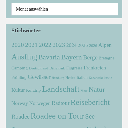
Stichwörter
2021
2022
2020
2023
Alpen
2024
2025
2026
Ausflug
Bayern
Bavaria
Berge
Bretagne
Frankreich
Camping
Flugreise
Deutschland
Dänemark
Gewässer
Frühling
Italien
Herbst
Hamburg
Kanarische Inseln
Landschaft
Natur
Kultur
Kurztrip
Meer
Reisebericht
Radtour
Norway
Norwegen
Roadee on Tour
See
Roadee