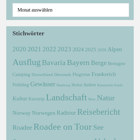
Stichwörter
2021
2022
2020
2023
Alpen
2024
2025
2026
Ausflug
Bayern
Bavaria
Berge
Bretagne
Frankreich
Camping
Flugreise
Deutschland
Dänemark
Gewässer
Frühling
Italien
Herbst
Hamburg
Kanarische Inseln
Landschaft
Natur
Kultur
Kurztrip
Meer
Reisebericht
Radtour
Norway
Norwegen
Roadee on Tour
See
Roadee