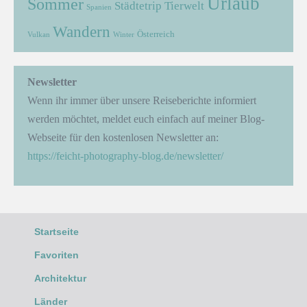
Urlaub
Sommer
Städtetrip
Tierwelt
Spanien
Wandern
Österreich
Vulkan
Winter
Newsletter
Wenn ihr immer über unsere Reiseberichte informiert
werden möchtet, meldet euch einfach auf meiner Blog-
Webseite für den kostenlosen Newsletter an:
https://feicht-photography-blog.de/newsletter/
Startseite
Favoriten
Architektur
Länder