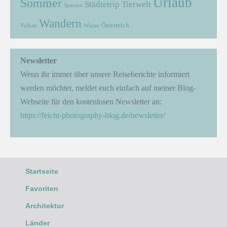
Urlaub
Sommer
Städtetrip
Tierwelt
Spanien
Wandern
Österreich
Vulkan
Winter
Newsletter
Wenn ihr immer über unsere Reiseberichte informiert
werden möchtet, meldet euch einfach auf meiner Blog-
Webseite für den kostenlosen Newsletter an:
https://feicht-photography-blog.de/newsletter/
Startseite
Favoriten
Architektur
Länder