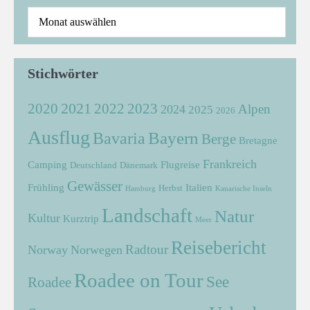
Stichwörter
2021
2022
2020
2023
Alpen
2024
2025
2026
Ausflug
Bayern
Bavaria
Berge
Bretagne
Frankreich
Camping
Flugreise
Deutschland
Dänemark
Gewässer
Frühling
Italien
Herbst
Hamburg
Kanarische Inseln
Landschaft
Natur
Kultur
Kurztrip
Meer
Reisebericht
Radtour
Norway
Norwegen
Roadee on Tour
See
Roadee