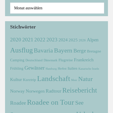
Stichwörter
2021
2022
2020
2023
Alpen
2024
2025
2026
Ausflug
Bayern
Bavaria
Berge
Bretagne
Frankreich
Camping
Flugreise
Deutschland
Dänemark
Gewässer
Frühling
Italien
Herbst
Hamburg
Kanarische Inseln
Landschaft
Natur
Kultur
Kurztrip
Meer
Reisebericht
Radtour
Norway
Norwegen
Roadee on Tour
See
Roadee