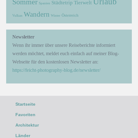
Urlaub
Sommer
Städtetrip
Tierwelt
Spanien
Wandern
Österreich
Vulkan
Winter
Newsletter
Wenn ihr immer über unsere Reiseberichte informiert
werden möchtet, meldet euch einfach auf meiner Blog-
Webseite für den kostenlosen Newsletter an:
https://feicht-photography-blog.de/newsletter/
Startseite
Favoriten
Architektur
Länder