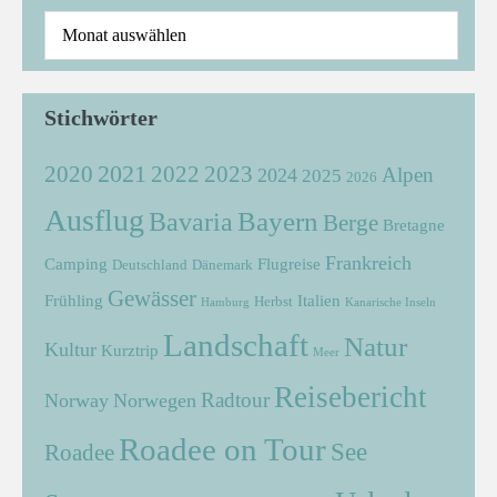
Stichwörter
2021
2022
2020
2023
Alpen
2024
2025
2026
Ausflug
Bayern
Bavaria
Berge
Bretagne
Frankreich
Camping
Flugreise
Deutschland
Dänemark
Gewässer
Frühling
Italien
Herbst
Hamburg
Kanarische Inseln
Landschaft
Natur
Kultur
Kurztrip
Meer
Reisebericht
Radtour
Norway
Norwegen
Roadee on Tour
See
Roadee