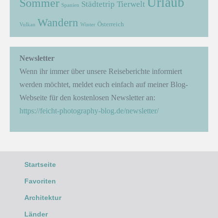
Urlaub
Sommer
Städtetrip
Tierwelt
Spanien
Wandern
Österreich
Vulkan
Winter
Newsletter
Wenn ihr immer über unsere Reiseberichte informiert
werden möchtet, meldet euch einfach auf meiner Blog-
Webseite für den kostenlosen Newsletter an:
https://feicht-photography-blog.de/newsletter/
Startseite
Favoriten
Architektur
Länder