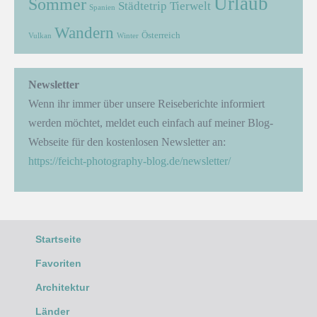
Urlaub
Sommer
Städtetrip
Tierwelt
Spanien
Wandern
Österreich
Vulkan
Winter
Newsletter
Wenn ihr immer über unsere Reiseberichte informiert
werden möchtet, meldet euch einfach auf meiner Blog-
Webseite für den kostenlosen Newsletter an:
https://feicht-photography-blog.de/newsletter/
Startseite
Favoriten
Architektur
Länder