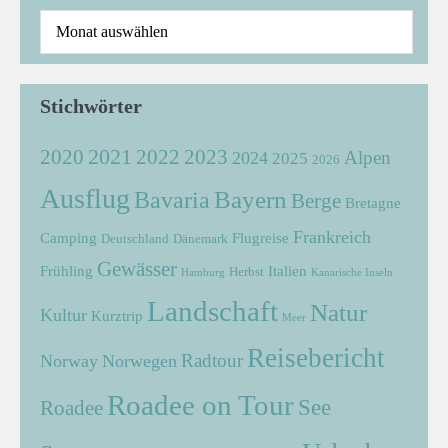
Stichwörter
2021
2022
2020
2023
Alpen
2024
2025
2026
Ausflug
Bayern
Bavaria
Berge
Bretagne
Frankreich
Camping
Flugreise
Deutschland
Dänemark
Gewässer
Frühling
Italien
Herbst
Hamburg
Kanarische Inseln
Landschaft
Natur
Kultur
Kurztrip
Meer
Reisebericht
Radtour
Norway
Norwegen
Roadee on Tour
See
Roadee