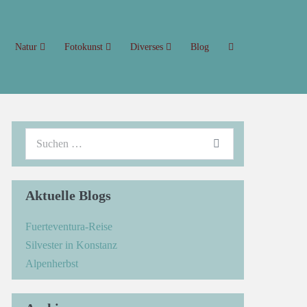
Natur
Fotokunst
Diverses
Blog
Aktuelle Blogs
Fuerteventura-Reise
Silvester in Konstanz
Alpenherbst