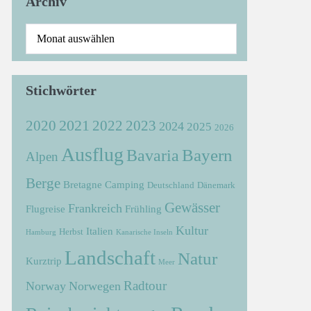
Archiv
Stichwörter
2021
2022
2020
2023
2024
2025
2026
Ausflug
Bayern
Bavaria
Alpen
Berge
Bretagne
Camping
Deutschland
Dänemark
Gewässer
Frankreich
Flugreise
Frühling
Kultur
Italien
Herbst
Hamburg
Kanarische Inseln
Landschaft
Natur
Kurztrip
Meer
Radtour
Norway
Norwegen