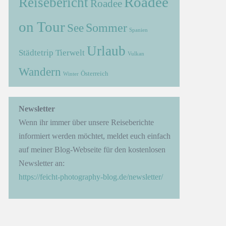
Roadee
Reisebericht
Roadee
on Tour
Sommer
See
Spanien
Urlaub
Städtetrip
Tierwelt
Vulkan
Wandern
Österreich
Winter
→
Newsletter
Wenn ihr immer über unsere Reiseberichte
informiert werden möchtet, meldet euch einfach
auf meiner Blog-Webseite für den kostenlosen
Newsletter an:
https://feicht-photography-blog.de/newsletter/