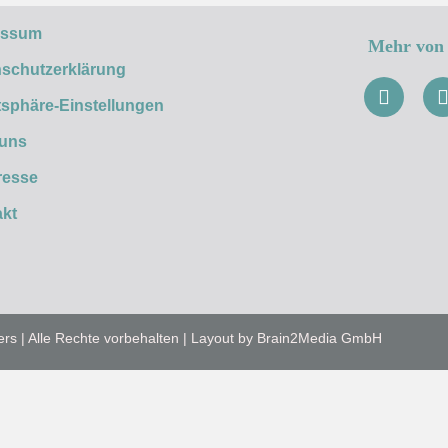
essum
Mehr von 
schutzerklärung
tsphäre-Einstellungen
 uns
resse
kt
ers | Alle Rechte vorbehalten | Layout by Brain2Media GmbH