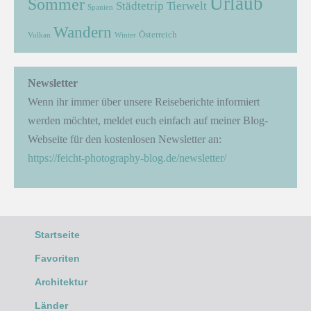
Urlaub
Sommer
Städtetrip
Tierwelt
Spanien
Wandern
Österreich
Vulkan
Winter
Newsletter
Wenn ihr immer über unsere Reiseberichte informiert
werden möchtet, meldet euch einfach auf meiner Blog-
Webseite für den kostenlosen Newsletter an:
https://feicht-photography-blog.de/newsletter/
Startseite
Favoriten
Architektur
Länder