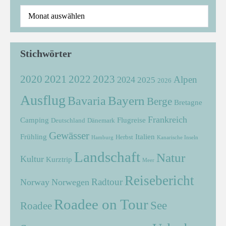
Stichwörter
2021
2022
2020
2023
Alpen
2024
2025
2026
Ausflug
Bayern
Bavaria
Berge
Bretagne
Frankreich
Camping
Flugreise
Deutschland
Dänemark
Gewässer
Frühling
Italien
Herbst
Hamburg
Kanarische Inseln
Landschaft
Natur
Kultur
Kurztrip
Meer
Reisebericht
Radtour
Norway
Norwegen
Roadee on Tour
See
Roadee