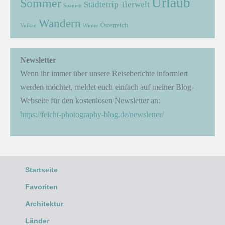
Urlaub
Sommer
Städtetrip
Tierwelt
Spanien
Wandern
Österreich
Vulkan
Winter
Newsletter
Wenn ihr immer über unsere Reiseberichte informiert
werden möchtet, meldet euch einfach auf meiner Blog-
Webseite für den kostenlosen Newsletter an:
https://feicht-photography-blog.de/newsletter/
Startseite
Favoriten
Architektur
Länder