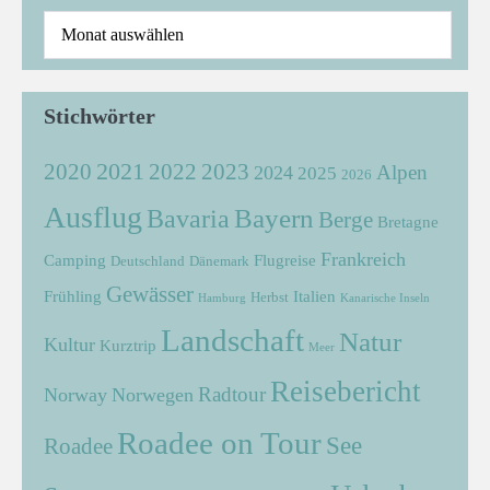
Stichwörter
2021
2022
2020
2023
Alpen
2024
2025
2026
Ausflug
Bayern
Bavaria
Berge
Bretagne
Frankreich
Camping
Flugreise
Deutschland
Dänemark
Gewässer
Frühling
Italien
Herbst
Hamburg
Kanarische Inseln
Landschaft
Natur
Kultur
Kurztrip
Meer
Reisebericht
Radtour
Norway
Norwegen
Roadee on Tour
See
Roadee